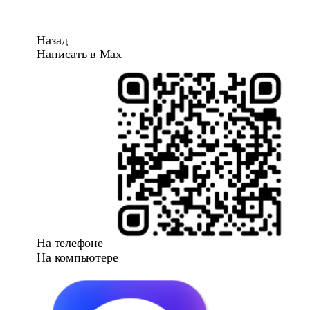
Назад
Написать в Max
На телефоне
На компьютере