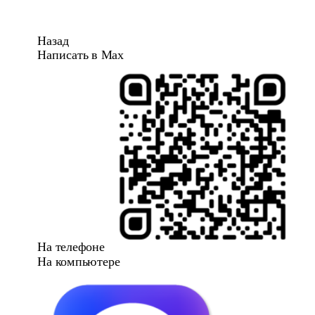
Назад
Написать в Max
На телефоне
На компьютере