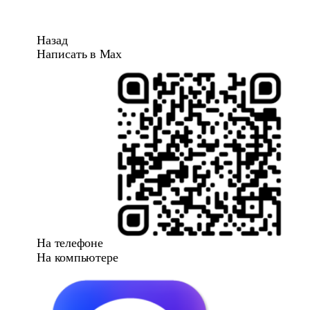
Назад
Написать в Max
На телефоне
На компьютере