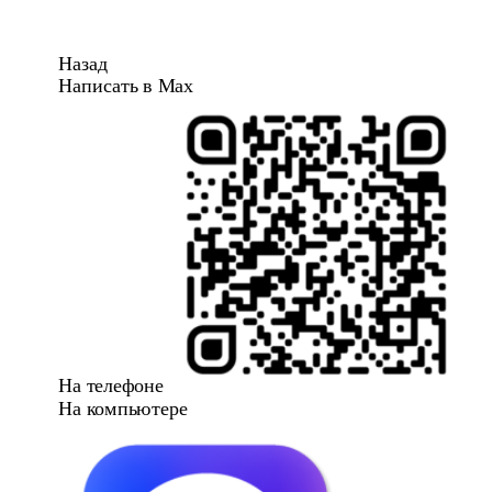
Назад
Написать в Max
На телефоне
На компьютере