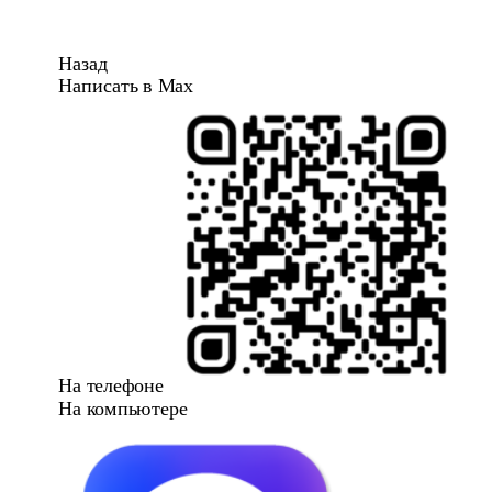
Назад
Написать в Max
На телефоне
На компьютере