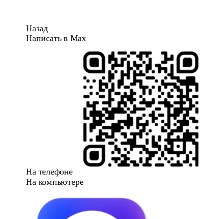
Назад
Написать в Max
На телефоне
На компьютере