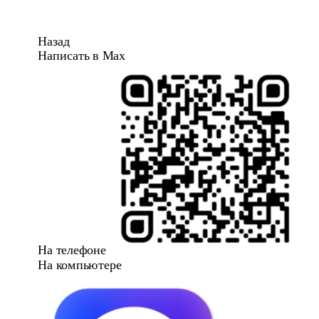
Назад
Написать в Max
На телефоне
На компьютере