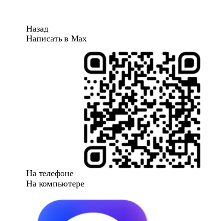
Назад
Написать в Max
На телефоне
На компьютере