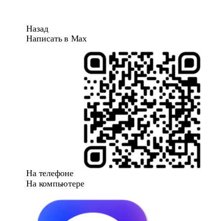
Назад
Написать в Max
На телефоне
На компьютере