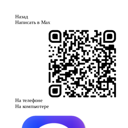
Назад
Написать в Max
На телефоне
На компьютере