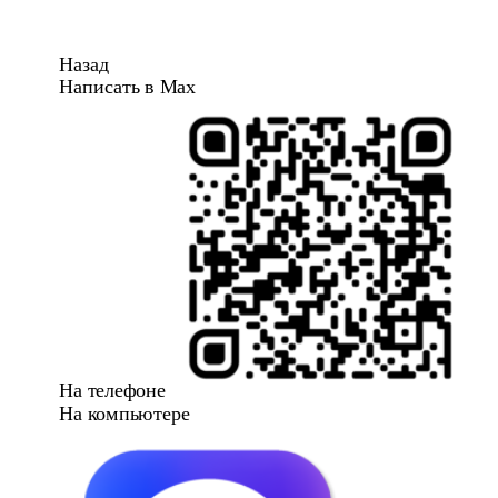
Назад
Написать в Max
На телефоне
На компьютере