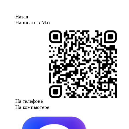
Назад
Написать в Max
На телефоне
На компьютере