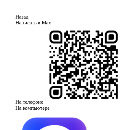
Назад
Написать в Max
На телефоне
На компьютере