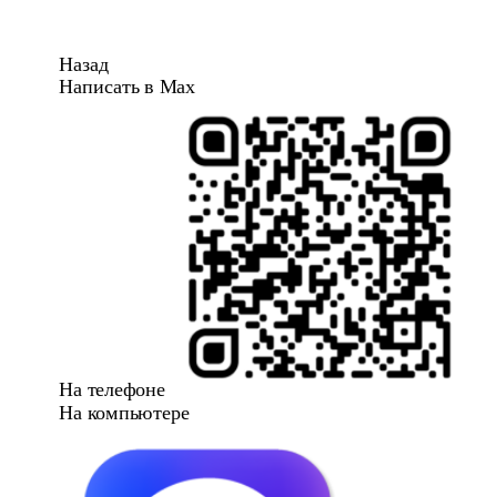
Назад
Написать в Max
На телефоне
На компьютере