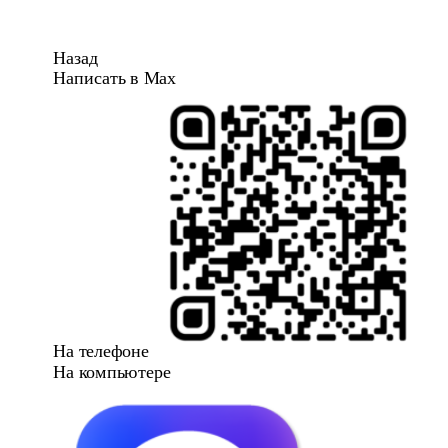
Назад
Написать в Max
На телефоне
На компьютере