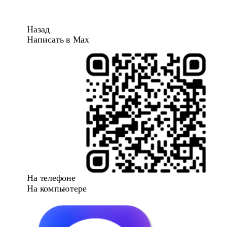
Назад
Написать в Max
На телефоне
На компьютере