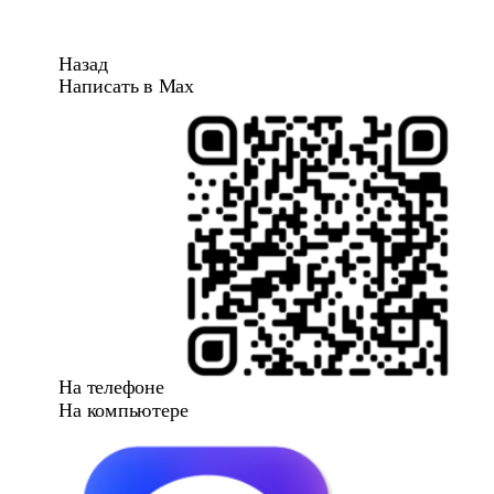
Назад
Написать в Max
На телефоне
На компьютере