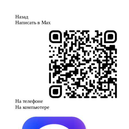
Назад
Написать в Max
На телефоне
На компьютере