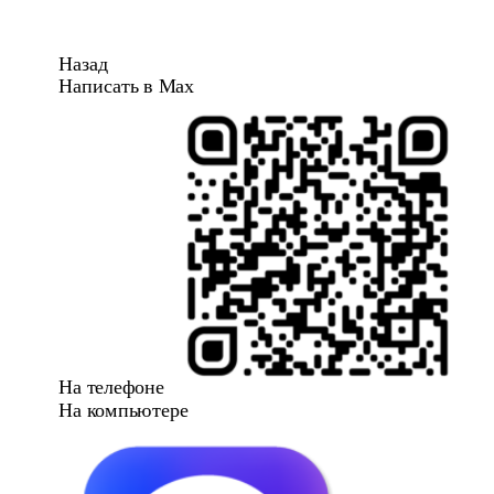
Назад
Написать в Max
На телефоне
На компьютере