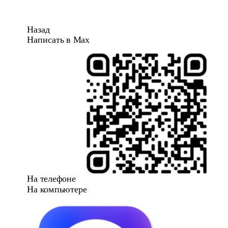
Назад
Написать в Max
На телефоне
На компьютере