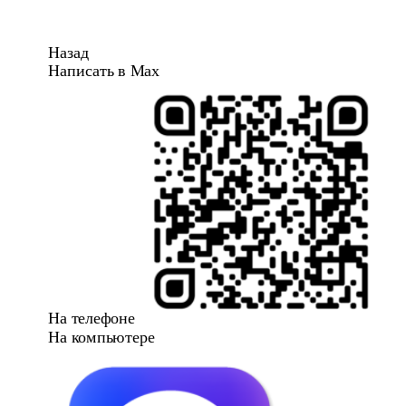
Назад
Написать в Max
На телефоне
На компьютере