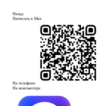
Назад
Написать в Max
На телефоне
На компьютере