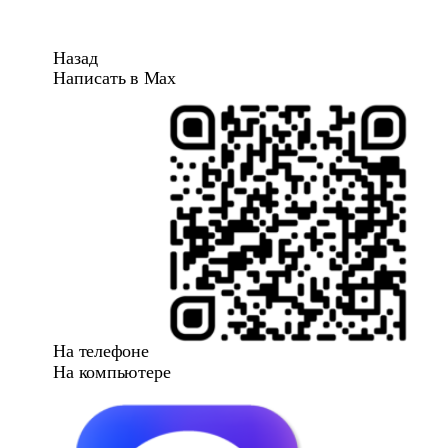
Назад
Написать в Max
На телефоне
На компьютере