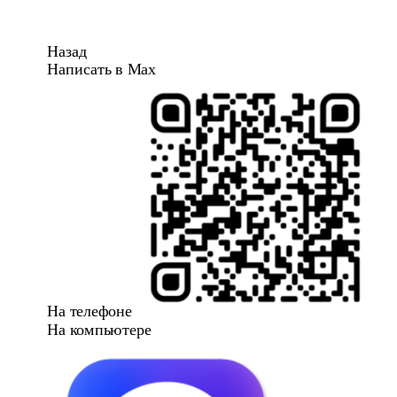
Назад
Написать в Max
На телефоне
На компьютере