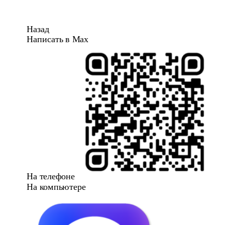
Назад
Написать в Max
На телефоне
На компьютере