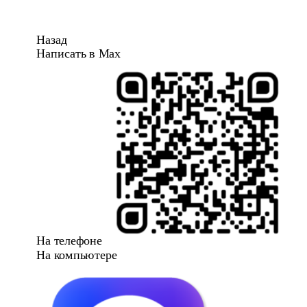
Назад
Написать в Max
На телефоне
На компьютере