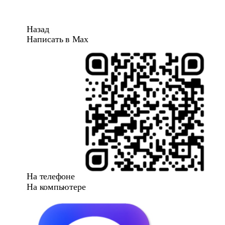
Назад
Написать в Max
На телефоне
На компьютере