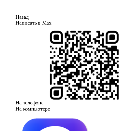
Назад
Написать в Max
На телефоне
На компьютере