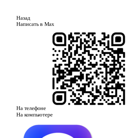
Назад
Написать в Max
На телефоне
На компьютере