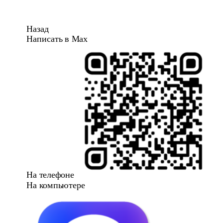
Назад
Написать в Max
На телефоне
На компьютере