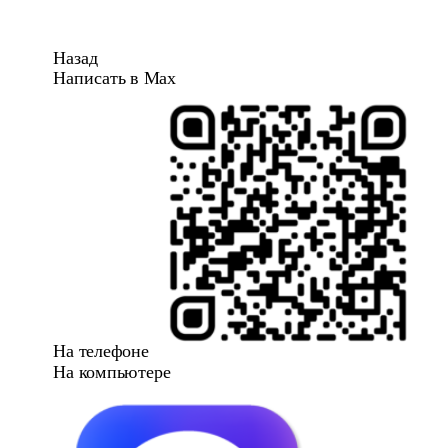
Назад
Написать в Max
На телефоне
На компьютере