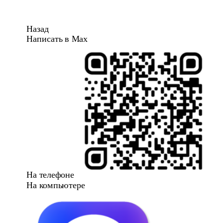
Назад
Написать в Max
На телефоне
На компьютере