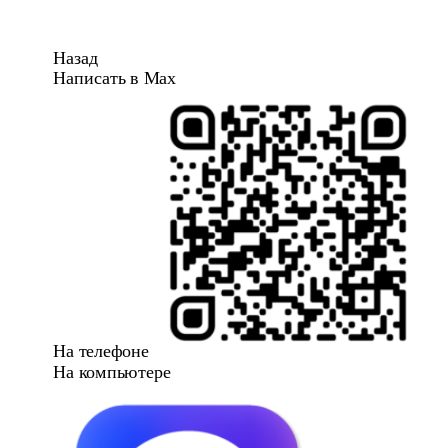
Назад
Написать в Max
На телефоне
На компьютере