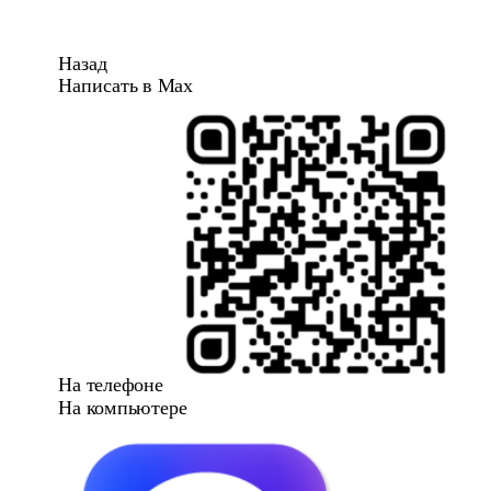
Назад
Написать в Max
На телефоне
На компьютере