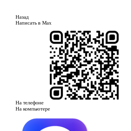
Назад
Написать в Max
На телефоне
На компьютере