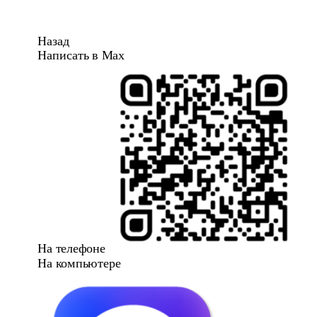
Назад
Написать в Max
На телефоне
На компьютере