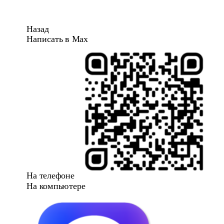
Назад
Написать в Max
На телефоне
На компьютере