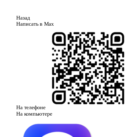
Назад
Написать в Max
На телефоне
На компьютере